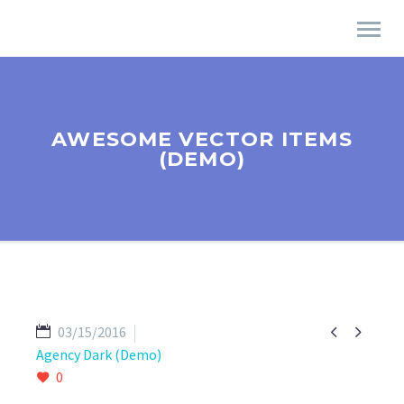
AWESOME VECTOR ITEMS
(DEMO)


03/15/2016
Agency Dark (Demo)
0