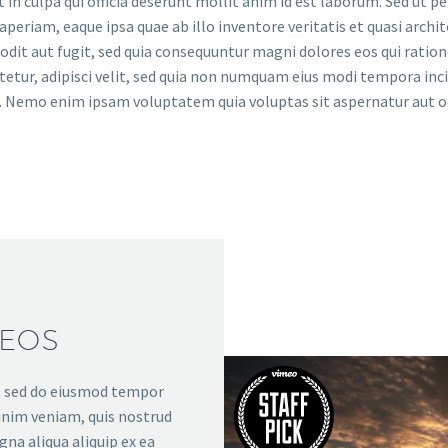
in culpa qui officia deserunt mollit anim id est laborum. Sed ut p
riam, eaque ipsa quae ab illo inventore veritatis et quasi archit
odit aut fugit, sed quia consequuntur magni dolores eos qui rati
ctetur, adipisci velit, sed quia non numquam eius modi tempora i
 Nemo enim ipsam voluptatem quia voluptas sit aspernatur aut odi
DEOS
t, sed do eiusmod tempor
inim veniam, quis nostrud
gna aliqua aliquip ex ea