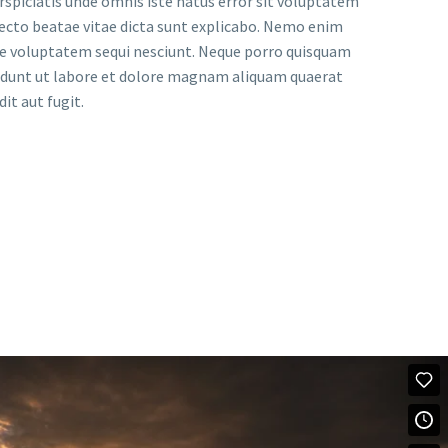
erspiciatis unde omnis iste natus error sit voluptatem
ecto beatae vitae dicta sunt explicabo. Nemo enim
one voluptatem sequi nesciunt. Neque porro quisquam
ncidunt ut labore et dolore magnam aliquam quaerat
t aut fugit.