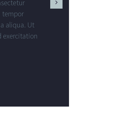
nsectetur
Lorem ipsum 
d tempor
adipisicing 
a aliqua. Ut
incididunt ut la
 exercitation
enim ad minim ve