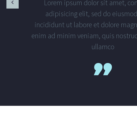
Lorem ipsum dolor sit amet, co
adipisicing elit, sed do eiusmo
incididunt ut labore et dolore magn
enim ad minim veniam, quis nostrud
ullamco