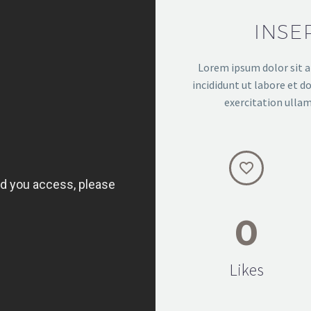
INSE
Lorem ipsum dolor sit a
incididunt ut labore et 
exercitation ullam


0
Likes