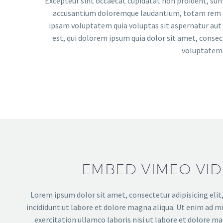
Excepteur sint occaecat cupidatat non proident, sunt 
accusantium doloremque laudantium, totam rem ape
ipsam voluptatem quia voluptas sit aspernatur aut 
est, qui dolorem ipsum quia dolor sit amet, conse
voluptatem.
EMBED VIMEO VI
Lorem ipsum dolor sit amet, consectetur adipisicing eli
incididunt ut labore et dolore magna aliqua. Ut enim ad m
exercitation ullamco laboris nisi ut labore et dolore ma